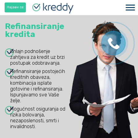
Наjави се
Refinansiranje
kredita
Onlajn podnošenje
zahtjeva za kredit uz brzi
postupak odobravanja.
Refinansiranje postojećih
kreditnih obaveza,
kombinacija isplate
gotovine i refinansiranja.
Ispunjavamo sve Vaše
želje.
Mogućnost osiguranja od
rizika bolovanja,
nezaposlenosti, smrti i
invalidnosti.