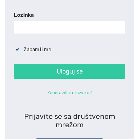
Lozinka
Zapamti me
Uloguj se
Zaboravili ste lozinku?
Prijavite se sa društvenom
mrežom