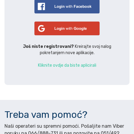
Još niste registrovani?
Kreirajte svoj nalog
pokretanjem nove aplikacije.
Kliknite ovdje da biste aplicirali
Treba vam pomoć?
Naši operateri su spremni pomoći. Pošaljite nam Viber
poruku na 066/888-731 ili nas pozovite na 051/492