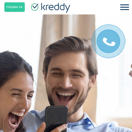
Наjави се